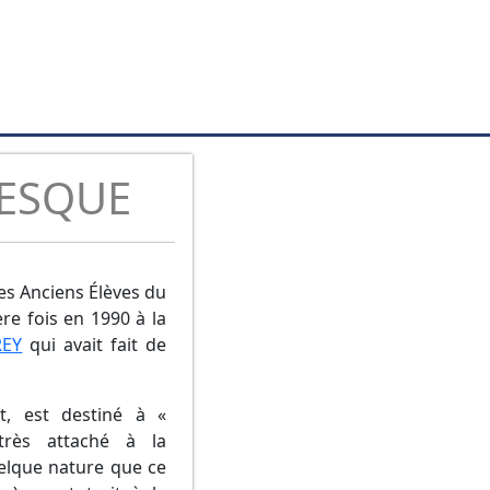
VESQUE
des Anciens Élèves du
re fois en 1990 à la
REY
qui avait fait de
t, est destiné à «
très attaché à la
elque nature que ce