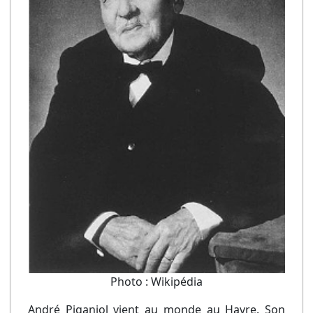
Photo : Wikipédia
André Piganiol vient au monde au Havre. Son