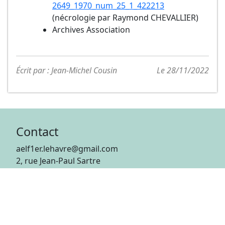
2649_1970_num_25_1_422213
(nécrologie par Raymond CHEVALLIER)
Archives Association
Écrit par : Jean-Michel Cousin
Le 28/11/2022
Contact
aelf1er.lehavre@gmail.com
2, rue Jean-Paul Sartre
76600 Le Havre
Autres liens
Lycée François 1er