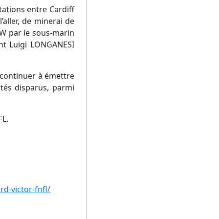
ations entre Cardiff
aller, de minerai de
11W par le sous-marin
ant Luigi LONGANESI
 continuer à émettre
tés disparus, parmi
FL.
d-victor-fnfl/