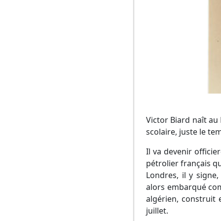
Victor Biard naît au
scolaire, juste le t
Il va devenir offici
pétrolier français q
Londres, il y signe
alors embarqué co
algérien, construit 
juillet.