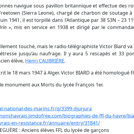
onnes navigue sous pavillon britannique et effectue des rot
 Freetown (Sierra Leone), chargé de charbon de soutage à l’
 juin 1941, il est torpillé dans l’Atlantique par 38 53N – 23 
rin »
, mis en service en 1938 et dirigé par le command
llement touché, mais le radio-télégraphiste Victor Biard va
tresse jusqu’au naufrage. Il y aura 5 rescapés et 33 por
ncien élève,
Henri CAUBRIÈRE
.
rit le 18 mars 1947 à Alger. Victor BIARD a été homologué F
le monument aux Morts du lycée François 1er.
l-national-des-marins.fr/q/3399-djurjura
onshavrais.jimdofree.com/biographies-de-ffl-du-havre/biar
rais-en-resistance.fr/annuaire/entry/31841/
GUÈRE : Anciens élèves FFL du lycée de garçons