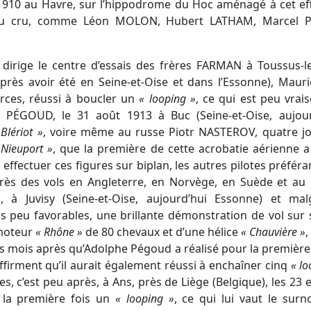
1910 au Havre, sur l’hippodrome du Hoc aménagé à cet effet
 du cru, comme Léon MOLON, Hubert LATHAM, Marcel PA
l dirige le centre d’essais des frères FARMAN à Toussus-l
après avoir été en Seine-et-Oise et dans l’Essonne), Mauric
urces, réussi à boucler un
« looping »
, ce qui est peu vrai
 PÉGOUD, le 31 août 1913 à Buc (Seine-et-Oise, aujourd
 Blériot »
, voire même au russe Piotr NASTEROV, quatre j
 Nieuport »
, que la première de cette acrobatie aérienne a 
 effectuer ces figures sur biplan, les autres pilotes préfér
rès des vols en Angleterre, en Norvège, en Suède et au
ra, à Juvisy (Seine-et-Oise, aujourd’hui Essonne) et ma
s peu favorables, une brillante démonstration de vol sur
moteur
« Rhône »
de 80 chevaux et d’une hélice
« Chauvière »
es mois après qu’Adolphe Pégoud a réalisé pour la première 
ffirment qu’il aurait également réussi à enchaîner cinq
« lo
s, c’est peu après, à Ans, près de Liège (Belgique), les 23 
r la première fois un
« looping »
, ce qui lui vaut le su