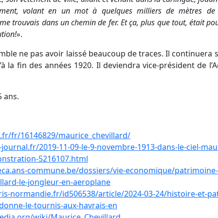
lement, volant en un mot à quelques milliers de mètres d
 me trouvais dans un chemin de fer. Et ça, plus que tout, était 
ution!»
.
emble ne pas avoir laissé beaucoup de traces. Il continuera s
à la fin des années 1920. Il deviendra vice-président de l
5 ans.
f.fr/fr/16146829/maurice_chevillard/
-journal.fr/2019-11-09-le-9-novembre-1913-dans-le-ciel-maur
nstration-5216107.html
theca.ans-commune.be/dossiers/vie-economique/patrimoine-
illard-le-jongleur-en-aeroplane
is-normandie.fr/id506538/article/2024-03-24/histoire-et-pa
donne-le-tournis-aux-havrais-en
pedia.org/wiki/Maurice_Chevillard