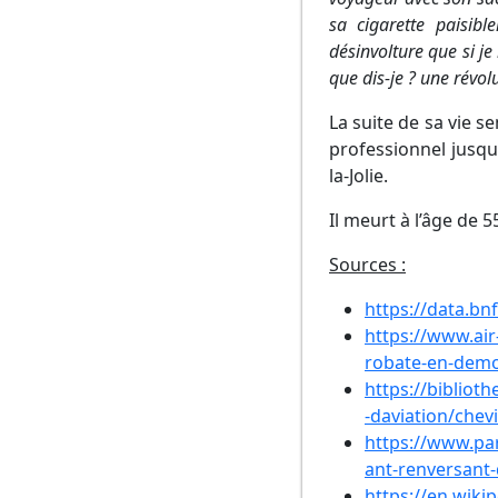
sa cigarette paisib
désinvolture que si je
que dis-je ? une révol
La suite de sa vie s
professionnel jusqu’
la-Jolie.
Il meurt à l’âge de 5
Sources :
https://data.bn
https://www.air
robate-en-demo
https://biblio
-daviation/chev
https://www.par
ant-renversant-
https://en.wiki