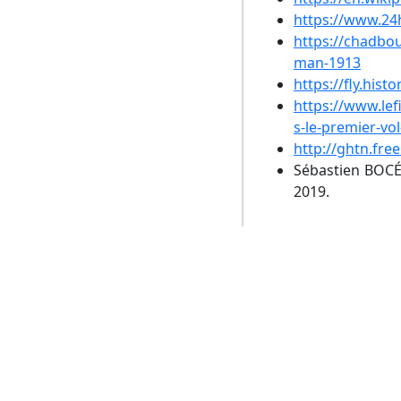
https://www.24h
https://chadbo
man-1913
https://fly.his
https://www.lef
s-le-premier-vo
http://ghtn.fre
Sébastien BOCÉ 
2019.
Écrit par : Jean-Michel
Contact