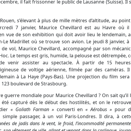
écembre, il fait frissonner le public de Lausanne (Suisse). Il
 Rouen, s’élevant à plus de mille mètres d’altitude, au poin
credi 7 janvier, Maurice Chevillard est au Havre où il
en vue de son exhibition qui doit avoir lieu le lendemain, a
-Le Madrillet où se trouve son avion. Le jeudi 8 janvier, à
de vol, Maurice Chevillard, accompagné par son mécanicie
Hoc. Le temps est gris, humide, la pelouse est détrempée, 
e venir assister au spectacle. À partir de 15 heures,
igineuse de voltige aérienne, filmée par des caméras. Il
demain à La Haye (Pays-Bas). Une projection du film sera f
, 123 boulevard de Strasbourg.
e guerre mondiale pour Maurice Chevillard ? On sait qu’i
été capturé dès le début des hostilités, et on le retrouve
dier
« Goliath Farman »
converti en
« Aérobus »
pour do
 simple passager, à un vol Paris-Londres. Il dira, à cet
ées de jadis dans le vent, le froid, l’incommodité permanente. E
 son vêtement de ville, allant et venant dans la carlingue, joua