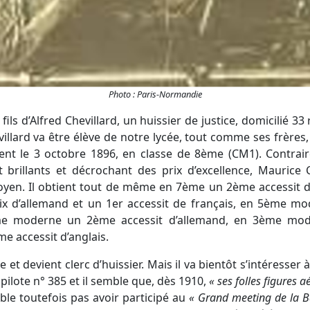
Photo : Paris-Normandie
fils d’Alfred Chevillard, un huissier de justice, domicilié 3
llard va être élève de notre lycée, tout comme ses frères,
ment le 3 octobre 1896, en classe de 8ème (CM1). Contrai
rillants et décrochant des prix d’excellence, Maurice Ch
en. Il obtient tout de même en 7ème un 2ème accessit d
x d’allemand et un 1er accessit de français, en 5ème m
me moderne un 2ème accessit d’allemand, en 3ème mo
e accessit d’anglais.
ée et devient clerc d’huissier. Mais il va bientôt s’intéresser 
 pilote n° 385 et il semble que, dès 1910,
« ses folles figures a
mble toutefois pas avoir participé au
« Grand meeting de la B