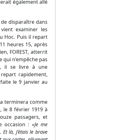
 serait également allé
t de disparaître dans
 vient examiner les
u Hoc. Puis il repart
 11 heures 15, après
n, FOREST, atterrit
ce qui n’empêche pas
 il se livre à une
 repart rapidement,
aite le 9 janvier au
l la terminera comme
, le 8 février 1919 à
uze passagers, et
te occasion :
«Je me
t là, j’étais le brave
nt aux cartes, allumant