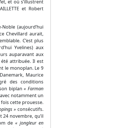
, et où s’illustrent
ILLETTE et Robert
e-Noble (aujourd’hui
e Chevillard aurait,
semblable. C’est plus
’hui Yvelines) aux
ours auparavant aux
été attribuée. Il est
ant le monoplan. Le 9
 Danemark, Maurice
lgré des conditions
 son biplan
« Farman
, avec notamment un
fois cette prouesse.
opings »
consécutifs.
et 24 novembre, qu’il
rnom de
« jongleur en