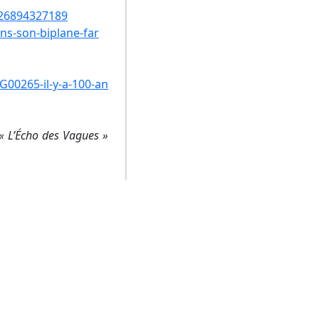
-526894327189
ns-son-biplane-far
G00265-il-y-a-100-an
« L’Écho des Vagues »
Le 28/06/2024