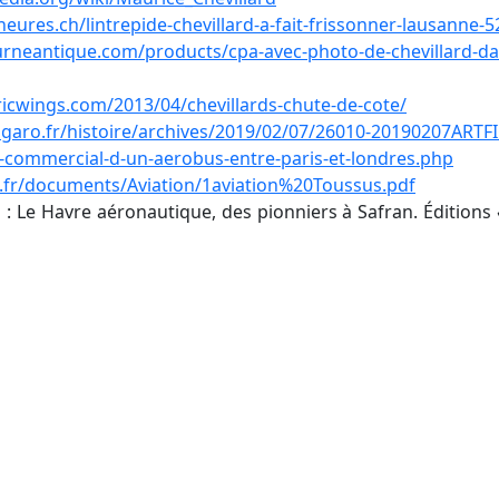
eures.ch/lintrepide-chevillard-a-fait-frissonner-lausanne
urneantique.com/products/cpa-avec-photo-de-chevillard-da
toricwings.com/2013/04/chevillards-chute-de-cote/
igaro.fr/histoire/archives/2019/02/07/26010-20190207ARTFI
l-commercial-d-un-aerobus-entre-paris-et-londres.php
e.fr/documents/Aviation/1aviation%20Toussus.pdf
: Le Havre aéronautique, des pionniers à Safran. Éditions
 Cousin
Autres liens