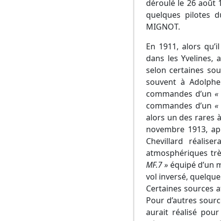
déroulé le 26 août 
quelques pilotes
MIGNOT.
En 1911, alors qu’i
dans les Yvelines, 
selon certaines so
souvent à Adolphe
commandes d’un
«
commandes d’un
«
alors un des rares à
novembre 1913, ap
Chevillard réalise
atmosphériques trè
MF.7 »
équipé d’un 
vol inversé, quelqu
Certaines sources a
Pour d’autres source
aurait réalisé pou