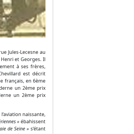
3 rue Jules-Lecesne au
 Henri et Georges. Il
rement à ses frères,
evillard est décrit
e français, en 6ème
oderne un 2ème prix
derne un 2ème prix
à l’aviation naissante,
ériennes »
ébahissent
aie de Seine »
s’étant