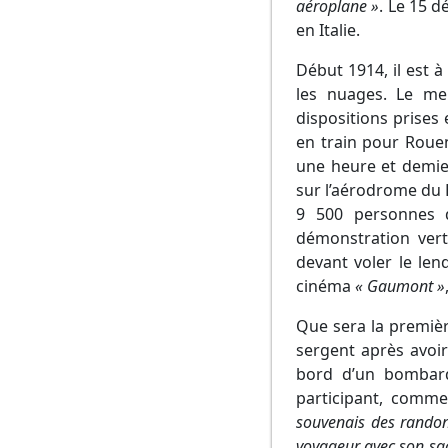
aéroplane »
. Le 15 d
en Italie.
Début 1914, il est à
les nuages. Le mer
dispositions prises 
en train pour Rouen
une heure et demie 
sur l’aérodrome du 
9 500 personnes d
démonstration vert
devant voler le len
cinéma
« Gaumont »
Que sera la premièr
sergent après avoir 
bord d’un bombar
participant, comme
souvenais des randonn
voyageur avec son sac,