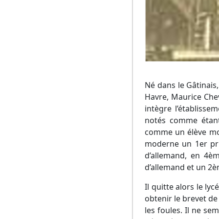
Né dans le Gâtinais, 
Havre, Maurice Chevi
intègre l’établisse
notés comme étant b
comme un élève moy
moderne un 1er pri
d’allemand, en 4è
d’allemand et un 2èm
Il quitte alors le lyc
obtenir le brevet de
les foules. Il ne se